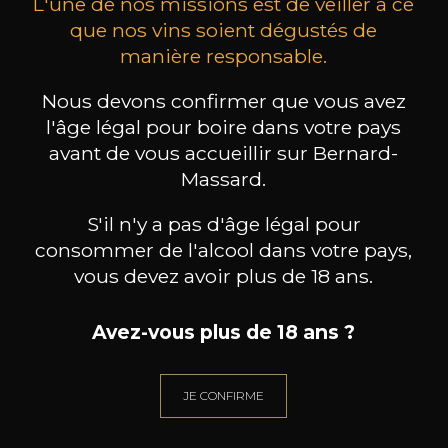
L'une de nos missions est de veiller à ce
que nos vins soient dégustés de
manière responsable.
MAISON BROTTE
CHAMPAGNE DEUTZ
CH
Nous devons confirmer que vous avez
Esprit Côtes du Rhône
Blanc de Blancs
2023
2019
l'âge légal pour boire dans votre pays
avant de vous accueillir sur Bernard-
199
/
Produit indisponible
Massard.
150cl /
75
,86€
S'il n'y a pas d'âge légal pour
consommer de l'alcool dans votre pays,
vous devez avoir plus de 18 ans.
Avez-vous plus de 18 ans ?
BESOIN D’UN CONSEIL ?
NOTRE SOMMELIER VOUS ACCOMPAGNE
JE CONFIRME
JE ME LAISSE GUIDER