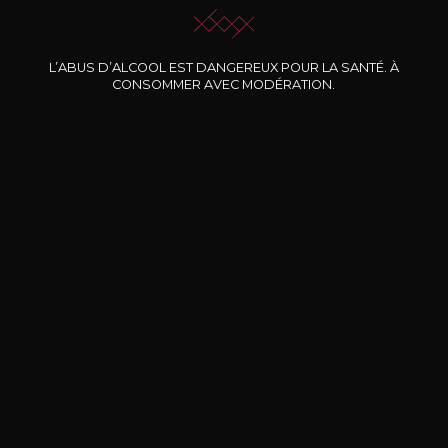
L’ABUS D’ALCOOL EST DANGEREUX POUR LA SANTÉ. À
Nos promotions
CONSOMMER AVEC MODÉRATION.
DOMAINE CLOS DES
BERNARD-MASSARD
CHÂ