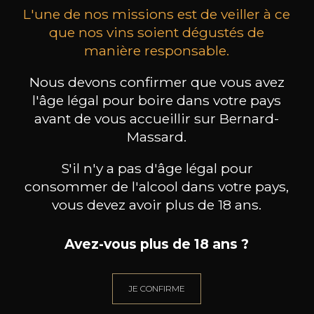
L'une de nos missions est de veiller à ce
que nos vins soient dégustés de
manière responsable.
Nous devons confirmer que vous avez
MAISON BROTTE
CHAMPAGNE DEUTZ
CH
Esprit Côtes du Rhône
Blanc de Blancs
l'âge légal pour boire dans votre pays
2023
2019
avant de vous accueillir sur Bernard-
Massard.
199
/
Produit indisponible
150cl /
75
,86€
S'il n'y a pas d'âge légal pour
consommer de l'alcool dans votre pays,
vous devez avoir plus de 18 ans.
Avez-vous plus de 18 ans ?
BESOIN D’UN CONSEIL ?
NOTRE SOMMELIER VOUS ACCOMPAGNE
JE CONFIRME
JE ME LAISSE GUIDER