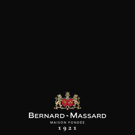
Viande rouge
les clients qui ont acheté ce
produit ont également acheté
ceux-ci