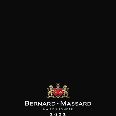
Pâtes
Pizza
Viande rouge
les clients qui ont acheté ce
produit ont également acheté
ceux-ci