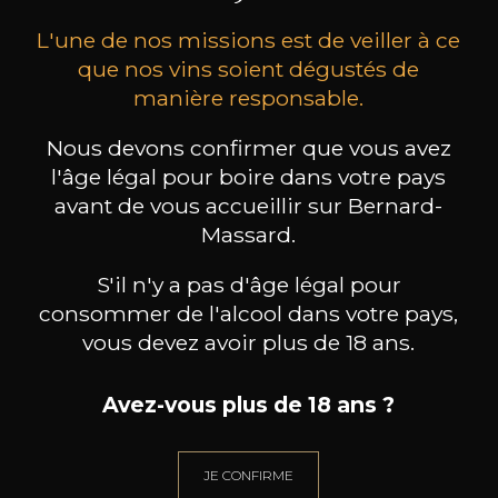
L'une de nos missions est de veiller à ce
que nos vins soient dégustés de
manière responsable.
Nous devons confirmer que vous avez
MAISON BROTTE
CHAMPAGNE DEUTZ
CH
l'âge légal pour boire dans votre pays
Esprit Côtes du Rhône
Blanc de Blancs
avant de vous accueillir sur Bernard-
2023
2019
Massard.
199
/
Produit indisponible
150cl /
75
,86€
S'il n'y a pas d'âge légal pour
consommer de l'alcool dans votre pays,
vous devez avoir plus de 18 ans.
Avez-vous plus de 18 ans ?
BESOIN D’UN CONSEIL ?
NOTRE SOMMELIER VOUS ACCOMPAGNE
JE CONFIRME