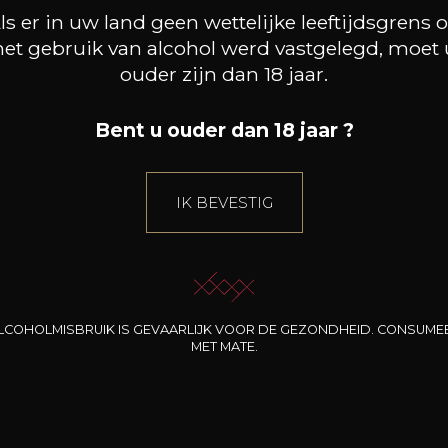
2025
ls er in uw land geen wettelijke leeftijdsgrens 
het gebruik van alcohol werd vastgelegd, moet 
Type
ouder zijn dan 18 jaar.
Stille wijn
Bent u ouder dan 18 jaar ?
Druivenras
sans cépages
(rosé) 100%
IK BEVESTIG
Karakter
Droog en fris
Vergoedingen
LCOHOLMISBRUIK IS GEVAARLIJK VOOR DE GEZONDHEID. CONSUME
MET MATE.