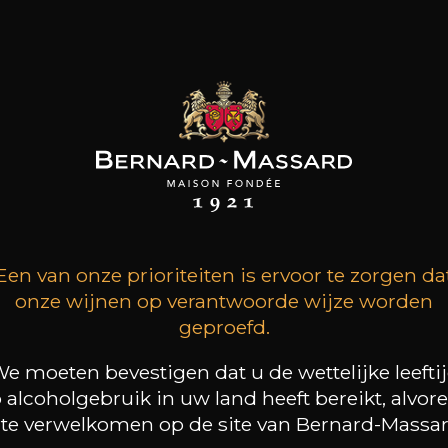
Karakter
Kruidig
Floraal
23
+
-
+
50cl /
75
,83€
Een van onze prioriteiten is ervoor te zorgen da
(0 OPINIES)
onze wijnen op verantwoorde wijze worden
geproefd.
TOEVOEGEN AAN HET MANDJE
e moeten bevestigen dat u de wettelijke leefti
 alcoholgebruik in uw land heeft bereikt, alvor
D
DOMAINE CLOS DES
ROCHERS
 te verwelkomen op de site van Bernard-Massar
La Petite Fleur des Rochers
Rosé