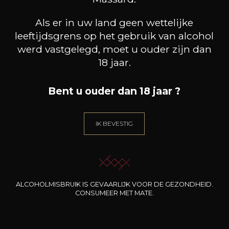
Karakter
Als er in uw land geen wettelijke
Droog
Droog en fris
leeftijdsgrens op het gebruik van alcohol
werd vastgelegd, moet u ouder zijn dan
18 jaar.
Bent u ouder dan 18 jaar ?
10
IK BEVESTIG
-
+
75cl /
,35€
(0 OPINIES)
TOEVOEGEN AAN HET MANDJE
ALCOHOLMISBRUIK IS GEVAARLIJK VOOR DE GEZONDHEID.
CONSUMEER MET MATE.