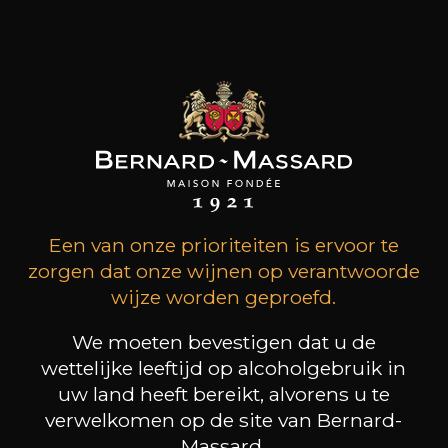
10
-
+
75cl /
,35€
(1 OPINIES)
TOEVOEGEN AAN HET MANDJE
BERNARD-MASSARD
Sélection Brut
Een van onze prioriteiten is ervoor te
Type
zorgen dat onze wijnen op verantwoorde
traditionele methode
brut
wijze worden geproefd.
Bewaring
We moeten bevestigen dat u de
3 jaar
wettelijke leeftijd op alcoholgebruik in
uw land heeft bereikt, alvorens u te
Druivenras
chardonnay, pinot
verwelkomen op de site van Bernard-
blanc, pinot noir
Massard.