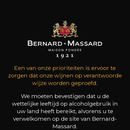
dorpsnaam worden verkocht. De wijngaard is
waarschijnlijk door de Romeinen aangeplant en
behoorde vanaf de stichting rond 700 tot in de
Middeleeuwen toe aan het klooster "St. Marien
ad Martyres" in Trier.
klanten die dit product
kochten, kochten ook dit
Een van onze prioriteiten is ervoor te
zorgen dat onze wijnen op verantwoorde
wijze worden geproefd.
We moeten bevestigen dat u de
wettelijke leeftijd op alcoholgebruik in
uw land heeft bereikt, alvorens u te
verwelkomen op de site van Bernard-
Massard.