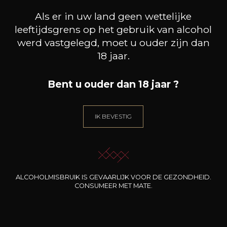
Als er in uw land geen wettelijke
leeftijdsgrens op het gebruik van alcohol
werd vastgelegd, moet u ouder zijn dan
18 jaar.
DOMAINE EGON MULLER
DOMAINE EGON MULLER
DOM
Bent u ouder dan 18 jaar ?
Le Gallais Wiltinger braune
Riesling Scharzhofberger
Le Ga
Kupp Kabinett
Kabinett
2025
2025
71
165
IK BEVESTIG
75cl /
75cl /
7
,82€
,30€
ALCOHOLMISBRUIK IS GEVAARLIJK VOOR DE GEZONDHEID.
CONSUMEER MET MATE.
HEB JE ADVIES NODIG?
ONZE SOMMELIER BEGELIEDT U.