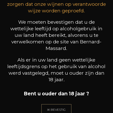
secteur, en particulier Plante des Prés et Chêne
zorgen dat onze wijnen op verantwoorde
Marchand. Les sancerres du domaine sont
wijze worden geproefd.
toujours de belle facture, proches du fruit, avec
une fermeté sancerroise salivante.
We moeten bevestigen dat u de
wettelijke leeftijd op alcoholgebruik in
uw land heeft bereikt, alvorens u te
klanten die dit product
verwelkomen op de site van Bernard-
kochten, kochten ook dit
Massard.
Als er in uw land geen wettelijke
leeftijdsgrens op het gebruik van alcohol
werd vastgelegd, moet u ouder zijn dan
18 jaar.
Bent u ouder dan 18 jaar ?
IK BEVESTIG