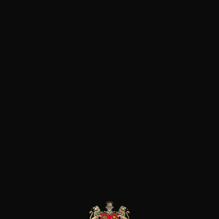
Het is al bijna 50 jaar eigendo
passie de constante vooruitg
handhaven, met één enkele amb
zowel in de wijngaard als in d
geconcentreerde wijn te prod
smaak, een authentieke uitd
terroir.De familie Dauriac bez
Emilion Grand Cru) en Châtea
beide met dezelfde passie w