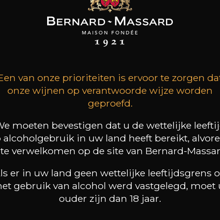
EAU DESTIEUX
CHATEAU DESTIEUX
MAISON BROTTE
-Emilion Grand
Saint-Emilion Grand
Esprit Côtes du Rhône
Cru Classé
Cru Classé
2023
2021
2020
Een van onze prioriteiten is ervoor te zorgen da
60
61
/
onze wijnen op verantwoorde wijze worden
75cl /
Produit indisponible
,08€
,66€
geproefd.
e moeten bevestigen dat u de wettelijke leefti
 alcoholgebruik in uw land heeft bereikt, alvor
 te verwelkomen op de site van Bernard-Massar
ls er in uw land geen wettelijke leeftijdsgrens 
het gebruik van alcohol werd vastgelegd, moet 
ouder zijn dan 18 jaar.