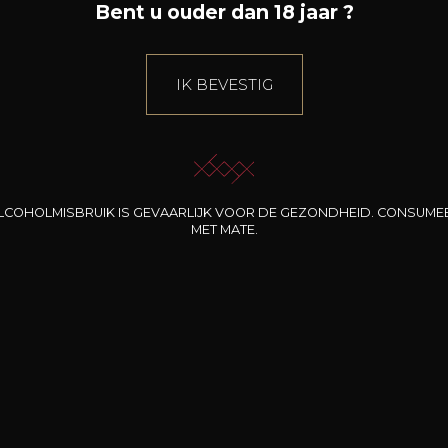
Bent u ouder dan 18 jaar ?
IK BEVESTIG
LCOHOLMISBRUIK IS GEVAARLIJK VOOR DE GEZONDHEID. CONSUME
MET MATE.
INE CLOS DES
BERNARD-MASSARD
CHÂTEAU DE
ROCHERS
PIBARNON
Pinot Noir Rosé MN
AOP
etite Fleur des
Bandol Rosé
ochers Rosé
2024
2024
2024
cl /
17
,04
75cl /
13
,40
75cl /
34
,75