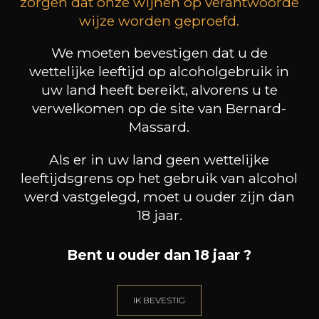
zorgen dat onze wijnen op verantwoorde
wijze worden geproefd.
We moeten bevestigen dat u de
PEDRO PARRA
PEDRO PARRA
wettelijke leeftijd op alcoholgebruik in
Miles
Newk
2023
2023
uw land heeft bereikt, alvorens u te
verwelkomen op de site van Bernard-
70
70
Massard.
75cl /
75cl /
75
,20€
,20€
Als er in uw land geen wettelijke
leeftijdsgrens op het gebruik van alcohol
werd vastgelegd, moet u ouder zijn dan
18 jaar.
HEB JE ADVIES NODIG?
Bent u ouder dan 18 jaar ?
ONZE SOMMELIER BEGELIEDT U.
IK LAAT ME LEIDEN
IK BEVESTIG