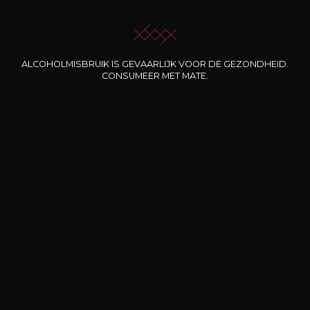
Onze promoties
ALCOHOLMISBRUIK IS GEVAARLIJK VOOR DE GEZONDHEID.
CONSUMEER MET MATE.
DOMAINE CLOS DES
BERNARD-MASSARD
CHÂ