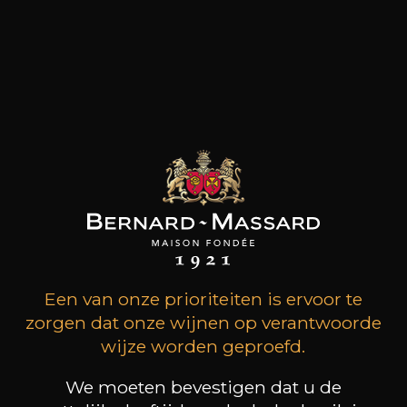
Een van onze prioriteiten is ervoor te
MAISON BROTTE
CHAMPAGNE DEUTZ
CH
zorgen dat onze wijnen op verantwoorde
Esprit Côtes du Rhône
Blanc de Blancs
2023
2020
wijze worden geproefd.
98
/
Produit indisponible
We moeten bevestigen dat u de
75cl /
150c
,56€