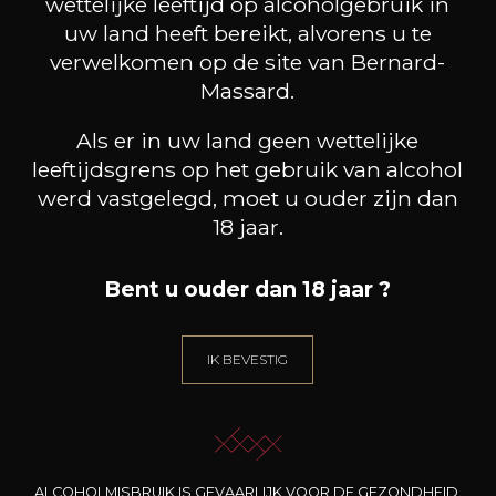
wettelijke leeftijd op alcoholgebruik in
uw land heeft bereikt, alvorens u te
verwelkomen op de site van Bernard-
Massard.
Als er in uw land geen wettelijke
HEB JE ADVIES NODIG?
leeftijdsgrens op het gebruik van alcohol
ONZE SOMMELIER BEGELIEDT U.
werd vastgelegd, moet u ouder zijn dan
18 jaar.
IK LAAT ME LEIDEN
Bent u ouder dan 18 jaar ?
IK BEVESTIG
Onze promoties
ALCOHOLMISBRUIK IS GEVAARLIJK VOOR DE GEZONDHEID.