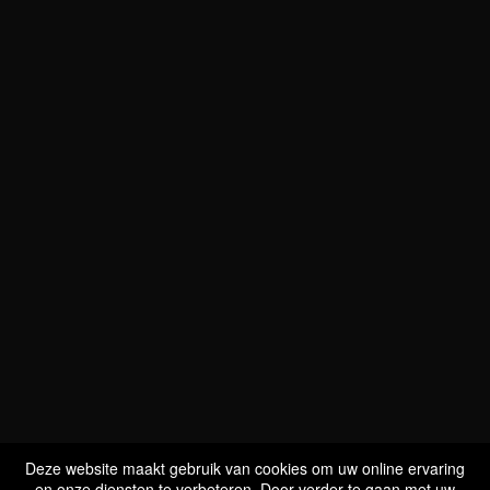
WIJ ZIJN
BIO GECERTIFICEERD
LU-BIO-07
Deze website maakt gebruik van cookies om uw online ervaring
en onze diensten te verbeteren. Door verder te gaan met uw