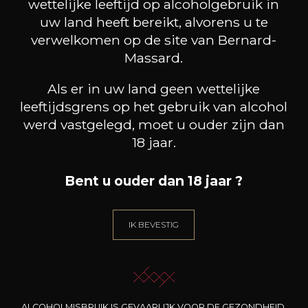
wettelijke leeftijd op alcoholgebruik in
uw land heeft bereikt, alvorens u te
verwelkomen op de site van Bernard-
Massard.
Als er in uw land geen wettelijke
leeftijdsgrens op het gebruik van alcohol
werd vastgelegd, moet u ouder zijn dan
18 jaar.
Bent u ouder dan 18 jaar ?
IK BEVESTIG
DOMAINE DE TRIENNES
DOMAINE DE TRIENNES
DOM
Les Auréliens rouge
Les Auréliens Chardonnay
Vi
2023
2024
10
11
75cl /
75cl /
75
,85€
,17€
ALCOHOLMISBRUIK IS GEVAARLIJK VOOR DE GEZONDHEID.