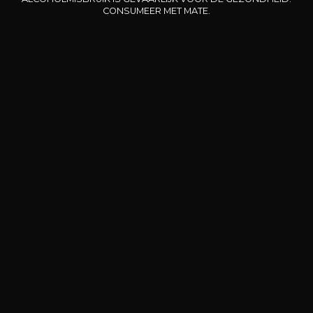
CONSUMEER MET MATE.
HEB JE ADVIES NODIG?
ONZE SOMMELIER BEGELIEDT U.
IK LAAT ME LEIDEN
Onze promoties