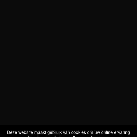
WIJ ZIJN
BIO GECERTIFICEERD
LU-BIO-07
Deze website maakt gebruik van cookies om uw online ervaring