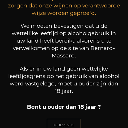
zorgen dat onze wijnen op verantwoorde
wijze worden geproefd.
We moeten bevestigen dat u de
wettelijke leeftijd op alcoholgebruik in
DOMAINE JOBLOT
DOMAINE JOBLOT
D
L’Empreinte 1er Cru
Givry Servoisine 1er Cru
Givry 
uw land heeft bereikt, alvorens u te
2024
2024
verwelkomen op de site van Bernard-
Massard.
46
46
75cl /
75cl /
75
,74€
,74€
Als er in uw land geen wettelijke
leeftijdsgrens op het gebruik van alcohol
werd vastgelegd, moet u ouder zijn dan
18 jaar.
HEB JE ADVIES NODIG?
Bent u ouder dan 18 jaar ?
ONZE SOMMELIER BEGELIEDT U.
IK LAAT ME LEIDEN
IK BEVESTIG