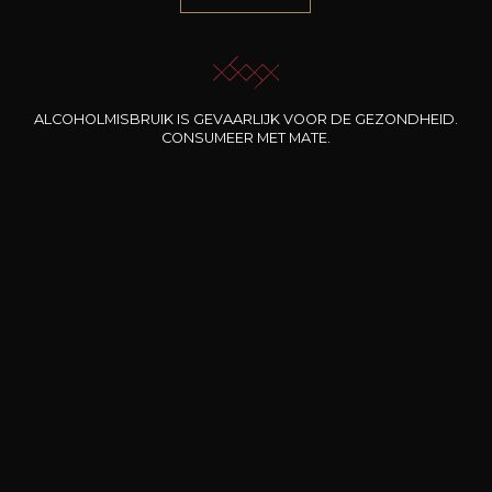
Onze promoties
ALCOHOLMISBRUIK IS GEVAARLIJK VOOR DE GEZONDHEID.
CONSUMEER MET MATE.