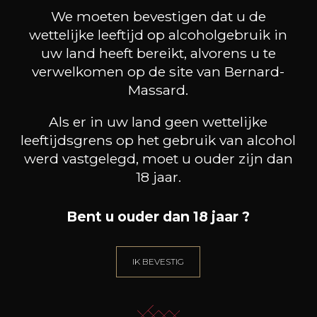
We moeten bevestigen dat u de
klanten die dit product
wettelijke leeftijd op alcoholgebruik in
kochten, kochten ook dit
uw land heeft bereikt, alvorens u te
verwelkomen op de site van Bernard-
Massard.
Als er in uw land geen wettelijke
leeftijdsgrens op het gebruik van alcohol
werd vastgelegd, moet u ouder zijn dan
18 jaar.
Bent u ouder dan 18 jaar ?
IK BEVESTIG
DOMAINE DU BEL AIR
MAISON BROTTE
Cuvée Jour de Soif
Esprit Côtes du Rhône
Palom