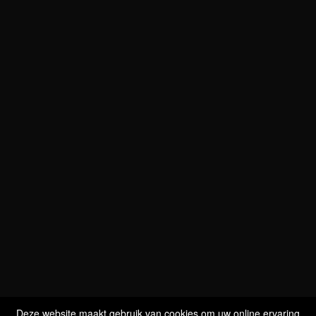
WIJ ZIJN
BIO GECERTIFICEERD
LU-BIO-07
Deze website maakt gebruik van cookies om uw online ervaring