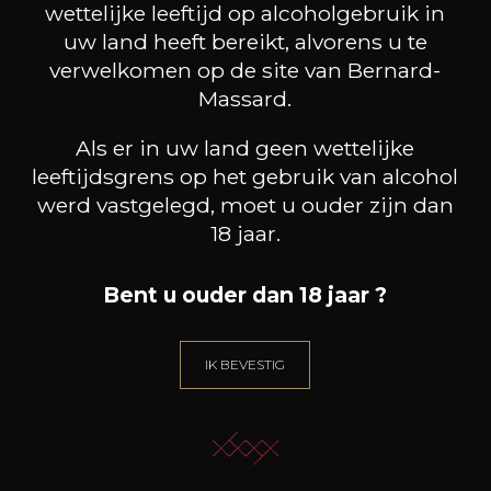
wettelijke leeftijd op alcoholgebruik in
uw land heeft bereikt, alvorens u te
verwelkomen op de site van Bernard-
Massard.
Als er in uw land geen wettelijke
leeftijdsgrens op het gebruik van alcohol
werd vastgelegd, moet u ouder zijn dan
18 jaar.
Bent u ouder dan 18 jaar ?
IK BEVESTIG
CLARENCE DILLON WINES
CLARENCE DILLON WINES
CLAR
Clarendelle Bordeaux Rosé
Clarendelle Bordeaux rouge
Clare
2025
2018
12
17