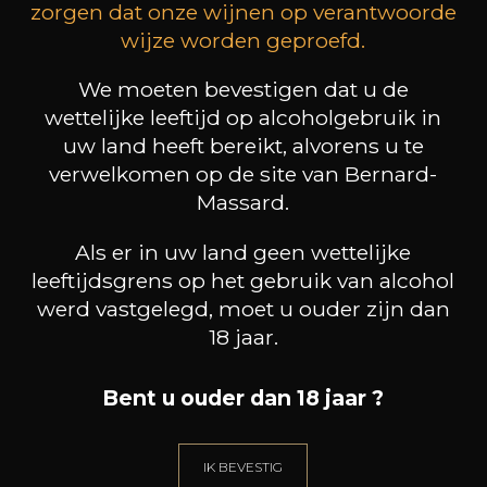
zorgen dat onze wijnen op verantwoorde
wijze worden geproefd.
We moeten bevestigen dat u de
MAISON BROTTE
LEIZAOLA
DO
wettelijke leeftijd op alcoholgebruik in
Esprit Côtes du Rhône
Paloma del Sacramento Rioja
uw land heeft bereikt, alvorens u te
Pet
2023
2022
verwelkomen op de site van Bernard-
18
/
Produit indisponible
Massard.
75cl /
75
,72€
Als er in uw land geen wettelijke
leeftijdsgrens op het gebruik van alcohol
werd vastgelegd, moet u ouder zijn dan
18 jaar.
HEB JE ADVIES NODIG?
Bent u ouder dan 18 jaar ?
ONZE SOMMELIER BEGELIEDT U.
IK LAAT ME LEIDEN
IK BEVESTIG