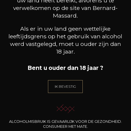
uw land heeft bereikt, alvorens u te
verwelkomen op de site van Bernard-
Massard.
Als er in uw land geen wettelijke
leeftijdsgrens op het gebruik van alcohol
werd vastgelegd, moet u ouder zijn dan
18 jaar.
Bent u ouder dan 18 jaar ?
CHÂTEAU DE PIBARNON
CHÂTEAU DE PIBARNON
CHÂ
IK BEVESTIG
Bandol rouge
Bandol blanc
2022
2025
47
44
75cl /
75cl /
75cl
,39€
,23€
ALCOHOLMISBRUIK IS GEVAARLIJK VOOR DE GEZONDHEID.
CONSUMEER MET MATE.