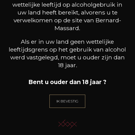
wettelijke leeftijd op alcoholgebruik in
uw land heeft bereikt, alvorens u te
verwelkomen op de site van Bernard-
Massard.
Als er in uw land geen wettelijke
leeftijdsgrens op het gebruik van alcohol
werd vastgelegd, moet u ouder zijn dan
18 jaar.
Bent u ouder dan 18 jaar ?
IK BEVESTIG
CHÂTEAU DE PIBARNON
CHÂTEAU DE PIBARNON
CHÂ
Bandol rouge
Bandol Rosé
2022
2025