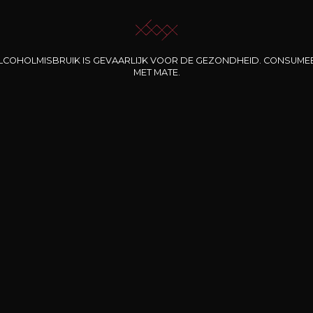
LCOHOLMISBRUIK IS GEVAARLIJK VOOR DE GEZONDHEID. CONSUME
INE CLOS DES
BERNARD-MASSARD
CHÂTEAU DE
MET MATE.
ROCHERS
PIBARNON
Pinot Noir Rosé MN
AOP
etite Fleur des
Bandol Rosé
ochers Rosé
2024
2024
2024
cl /
17
,04
75cl /
13
,40
75cl /
34
,75
15
12
31
,34€
,06€
,27€
Gratis levering
betaling
Levering 
Vanaf 200 € aankoop
g 100% veilig
Op uw werkplek