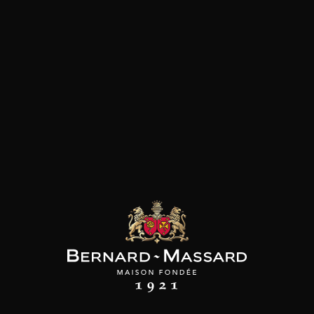
SON BROTTE
LEIZAOLA
DOMAINE CLOS DES
ROCHERS
 Côtes du Rhône
Paloma del Sacramento
Rioja
Petite Fleur des
2023
Rochers Sauvignon
2022
Blanc
2025
18
20
/
t indisponible
75cl /
75cl /
,72€
,46€