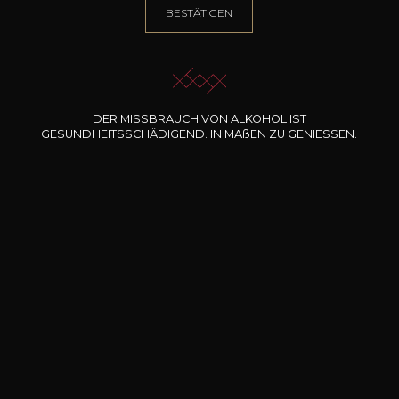
1.000 Artikel
BESTÄTIGEN
ausgewählt mit Sachkenntnis
Sichere Zahlung
Absolut sichere Online-Zahlung
DER MISSBRAUCH VON ALKOHOL IST
GESUNDHEITSSCHÄDIGEND. IN
MA
ß
EN
ZU GENIESSEN.
Kostenlose Lieferung
ab einem Einkaufswert von 200.- €
Lieferung binnen 48 Stunden
an Ihren Arbeitsplatz oder Lieferung nach Hause im
Großherzogtum Luxemburg
Abholung in der Vinothek
binnen 48 Stunden