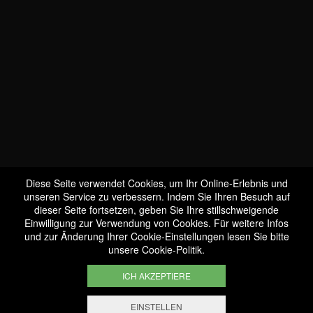
Diese Seite verwendet Cookies, um Ihr Online-Erlebnis und
unseren Service zu verbessern. Indem Sie Ihren Besuch auf
dieser Seite fortsetzen, geben Sie Ihre stillschweigende
WIR SIND
Einwilligung zur Verwendung von Cookies. Für weitere Infos
BIO-ZERTIFIZIERT
und zur Änderung Ihrer Cookie-Einstellungen lesen Sie bitte
unsere
Cookie-Politik
.
LU-BIO-07
ICH AKZEPTIERE
EINSTELLEN
FILTERN UND SORTIEREN