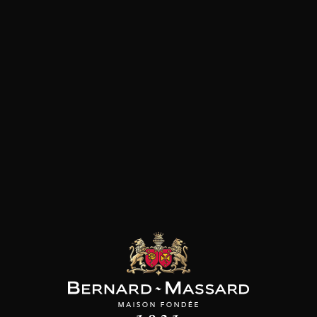
Empfang
Weine
ANGEWANDTE FILTER
FILTER ZURÜCKSETZEN
Entschuldigung, es wurde kein Produkt
gefunden