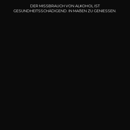
DER MISSBRAUCH VON ALKOHOL IST
GESUNDHEITSSCHÄDIGEND. IN
MA
ß
EN
ZU GENIESSEN.
Dienstleistungen &
Veranstalter
1.000 Artikel
ausgewählt mit Sachkenntnis
Sichere Zahlung
Absolut sichere Online-Zahlung
Kostenlose Lieferung