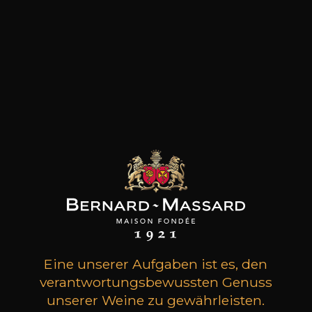
Art
Stillwein
trocken
Lagerung
5 bis 10 Jahre
Rebsorten
carignan, grenache,
syrah
Charakter
Fruchtig und
mineralisch gut
strukturiert
Säuerlich und lebhaft
Würzig
Eine unserer Aufgaben ist es, den
verantwortungsbewussten Genuss
18
unserer Weine zu gewährleisten.
-
+
75cl /
,14€