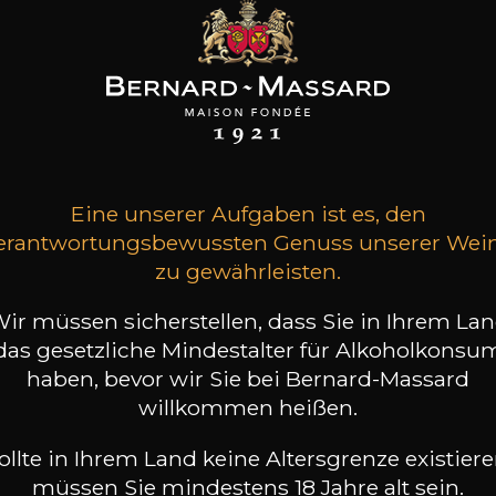
WARRE
WARRE
WARRE
 Colheita Port
Late Bottled Vintage
Heritage Ruby Port
Port
2013
Eine unserer Aufgaben ist es, den
2010
22
28
10
erantwortungsbewussten Genuss unserer Wei
/
75cl /
75cl /
,00€
,67€
,53€
zu gewährleisten.
ir müssen sicherstellen, dass Sie in Ihrem La
das gesetzliche Mindestalter für Alkoholkonsu
haben, bevor wir Sie bei Bernard-Massard
willkommen heißen.
ollte in Ihrem Land keine Altersgrenze existiere
müssen Sie mindestens 18 Jahre alt sein.