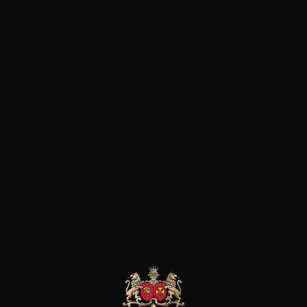
Die Familie Brotte lässt sich 
Geist der Innovation leiten. 
ersten Abfüller, die internati
hat La Fiole du Pape einen St
noch einzigartig ist.