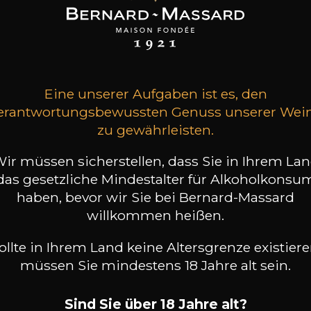
SON BROTTE
MAISON BROTTE
MAISON BROTTE
 Côtes du Rhône
Côtes du Rhônes „Viridi“
Esprit Côtes du Rhône
2023
2024
2025
8
9
/
t indisponible
75cl /
75cl /
Eine unserer Aufgaben ist es, den
,72€
,18€
erantwortungsbewussten Genuss unserer Wei
zu gewährleisten.
ir müssen sicherstellen, dass Sie in Ihrem La
das gesetzliche Mindestalter für Alkoholkonsu
haben, bevor wir Sie bei Bernard-Massard
willkommen heißen.
ollte in Ihrem Land keine Altersgrenze existiere
müssen Sie mindestens 18 Jahre alt sein.
Sind Sie über 18 Jahre alt?