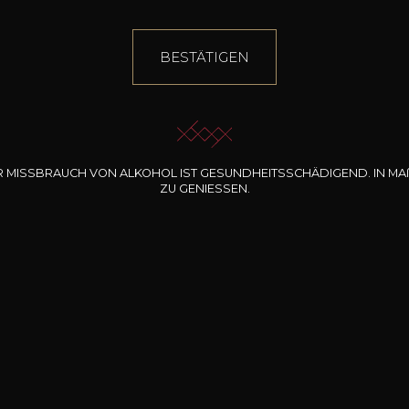
BESTÄTIGEN
R MISSBRAUCH VON ALKOHOL IST GESUNDHEITSSCHÄDIGEND. IN
MA
ZU GENIESSEN.
INE CLOS DES
BERNARD-MASSARD
CHÂTEAU DE
ROCHERS
PIBARNON
Pinot Noir Rosé MN
AOP
etite Fleur des
Bandol Rosé
ochers Rosé
2024
2024
2024
cl /
17
,04
75cl /
13
,40
75cl /
34
,75
15
12
31
,34€
,06€
,27€