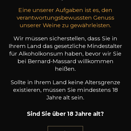
Eine unserer Aufgaben ist es, den
verantwortungsbewussten Genuss
unserer Weine zu gewährleisten.
Wir müssen sicherstellen, dass Sie in
Ihrem Land das gesetzliche Mindestalter
DOMAINE JABOULET
DOMAINE JABOULET
DO
für Alkoholkonsum haben, bevor wir Sie
Condrieu „Les Grands
Crozes-Hermitage „Les Jalets“
Côtes 
Amandiers“
bei Bernard-Massard willkommen
2023
2022
heißen.
93
19
75cl /
75cl /
,60€
,31€
Sollte in Ihrem Land keine Altersgrenze
existieren, müssen Sie mindestens 18
Jahre alt sein.
Sind Sie über 18 Jahre alt?
BENÖTIGEN SIE BERATUNG?
UNSER SOMMELIER BEGLEITET SIE