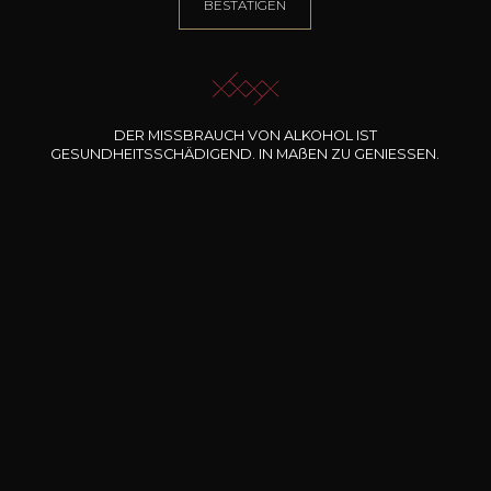
BESTÄTIGEN
ICH LASSE MICH FÜHREN
DER MISSBRAUCH VON ALKOHOL IST
GESUNDHEITSSCHÄDIGEND. IN
MA
ß
EN
ZU GENIESSEN.
Unsere Angebote