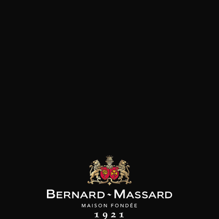
Anbau
bio
Kunden, die dieses Produkt
gekauft haben, haben auch
diese gekauft