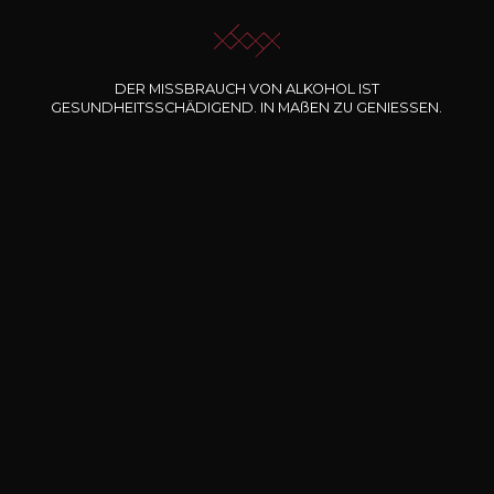
Unsere Angebote
DER MISSBRAUCH VON ALKOHOL IST
GESUNDHEITSSCHÄDIGEND. IN
MA
ß
EN
ZU GENIESSEN.
DOMAINE CLOS DES
BERNARD-MASSARD
CHÂ