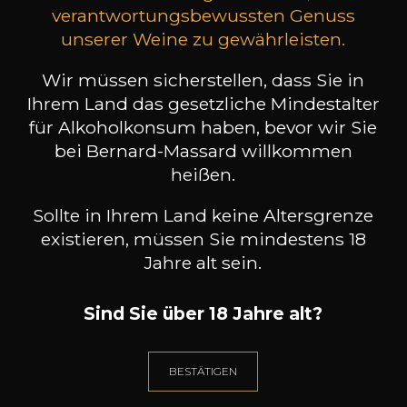
verantwortungsbewussten Genuss
unserer Weine zu gewährleisten.
Wir müssen sicherstellen, dass Sie in
BARBACÂN
BARBACÂN
Rosso
Jazpèmi
Ihrem Land das gesetzliche Mindestalter
2022
2021
für Alkoholkonsum haben, bevor wir Sie
22
39
bei Bernard-Massard willkommen
75cl /
75cl /
75
,37€
,20€
heißen.
Sollte in Ihrem Land keine Altersgrenze
existieren, müssen Sie mindestens 18
Jahre alt sein.
BENÖTIGEN SIE BERATUNG?
Sind Sie über 18 Jahre alt?
UNSER SOMMELIER BEGLEITET SIE
ICH LASSE MICH FÜHREN
BESTÄTIGEN